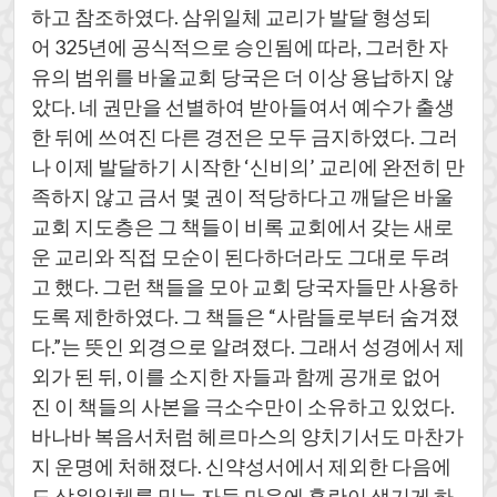
하고 참조하였다. 삼위일체 교리가 발달 형성되
어 325년에 공식적으로 승인됨에 따라, 그러한 자
유의 범위를 바울교회 당국은 더 이상 용납하지 않
았다. 네 권만을 선별하여 받아들여서 예수가 출생
한 뒤에 쓰여진 다른 경전은 모두 금지하였다. 그러
나 이제 발달하기 시작한 ‘신비의’ 교리에 완전히 만
족하지 않고 금서 몇 권이 적당하다고 깨달은 바울
교회 지도층은 그 책들이 비록 교회에서 갖는 새로
운 교리와 직접 모순이 된다하더라도 그대로 두려
고 했다. 그런 책들을 모아 교회 당국자들만 사용하
도록 제한하였다. 그 책들은 “사람들로부터 숨겨졌
다.”는 뜻인 외경으로 알려졌다. 그래서 성경에서 제
외가 된 뒤, 이를 소지한 자들과 함께 공개로 없어
진 이 책들의 사본을 극소수만이 소유하고 있었다.
바나바 복음서처럼 헤르마스의 양치기서도 마찬가
지 운명에 처해졌다. 신약성서에서 제외한 다음에
도 삼위일체를 믿는 자들 마음에 혼란이 생기게 하